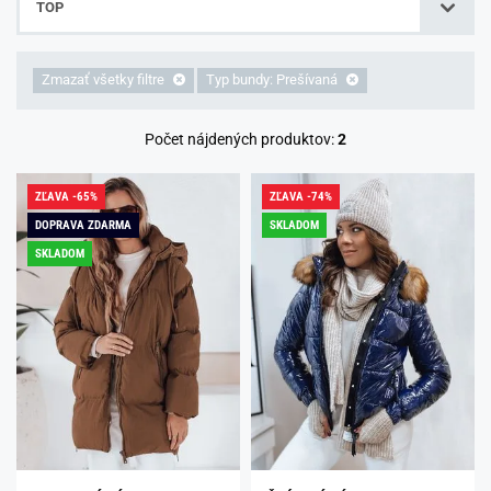
TOP
Zmazať všetky filtre
Typ bundy: Prešívaná
Počet nájdených produktov:
2
ZĽAVA -65%
ZĽAVA -74%
DOPRAVA ZDARMA
SKLADOM
SKLADOM