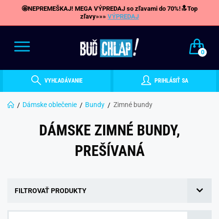
🤩NEPREMEŠKAJ! MEGA VÝPREDAJ so zľavami do 70%!🔝Top
zľavy»»»
VÝPREDAJ
0
VYHĽADÁVANIE
PRIHLÁSIŤ SA
Dámske oblečenie
Bundy
Zimné bundy
DÁMSKE ZIMNÉ BUNDY,
PREŠÍVANÁ
FILTROVAŤ PRODUKTY