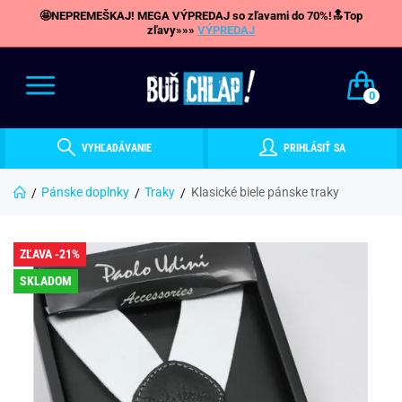
🤩NEPREMEŠKAJ! MEGA VÝPREDAJ so zľavami do 70%!🔝Top
zľavy»»»
VÝPREDAJ
0
VYHĽADÁVANIE
PRIHLÁSIŤ SA
Pánske doplnky
Traky
Klasické biele pánske traky
ZĽAVA -21%
SKLADOM