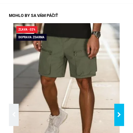
MOHLO BY SA VÁM PÁČIŤ
ZĽAVA -32%
ZĽA
DOPRAVA ZDARMA
SK