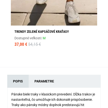
TRENDY ZELENÉ KAPSÁČOVÉ KRAŤASY
SA
PR
Dostupné veľkosti:
M
Dos
37,00 €
54,15 €
34
POPIS
PARAMETRE
Pánske biele traky v klasickom prevedení. Dĺžka trakov je
nastaviteľná, čo umožňuje ich dokonalé prispôsobenie.
Traky ako pánsky módny doplnok predstavujú hit