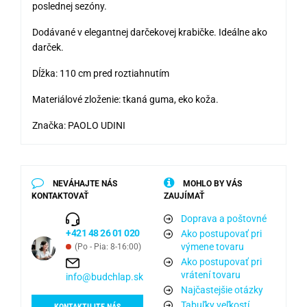
poslednej sezóny.
Dodávané v elegantnej darčekovej krabičke. Ideálne ako
darček.
Dĺžka: 110 cm pred roztiahnutím
Materiálové zloženie: tkaná guma, eko koža.
Značka: PAOLO UDINI
NEVÁHAJTE NÁS
MOHLO BY VÁS
KONTAKTOVAŤ
ZAUJÍMAŤ
Doprava a poštovné
+421 48 26 01 020
Ako postupovať pri
výmene tovaru
(Po - Pia: 8-16:00)
Ako postupovať pri
vrátení tovaru
info@budchlap.sk
Najčastejšie otázky
Tabuľky veľkostí
KONTAKTUJTE NÁS